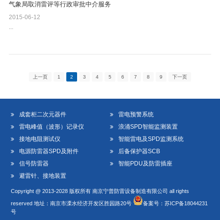
气象局取消雷评等行政审批中介服务
2015-06-12
...
上一页
1
2
3
4
5
6
7
8
9
下一页
成套柜二次元器件
雷电预警系统
雷电峰值（波形）记录仪
浪涌SPD智能监测装置
接地电阻测试仪
智能雷电及SPD监测系统
电源防雷器SPD及附件
后备保护器SCB
信号防雷器
智能PDU及防雷插座
避雷针、接地装置
Copyright @ 2013-2028 版权所有 南京宁普防雷设备制造有限公司 all rights
reserved 地址：南京市溧水经济开发区胜园路20号
备案号：
苏ICP备18044231
号